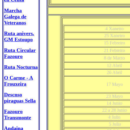
Marcha
Galega de
Veteranos
4 Xaneiro
Ruta anivers.
25 Xaneiro
GM Estoupo
15 Febreiro
Ruta Circular
21 Febreiro
Fazouro
8 de Marzo
12 Abril
Ruta Nocturna
26 Abril
O Carme - A
Frouxeira
17 Mayo
Descnso
23 Mayo
piraguas Sella
14 Junio
22 a 28 Junio
Fazouro
Transmonte
4 Julio
5 Julio
Andaina