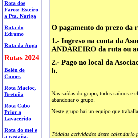
Rota dos
Faros: Esteiro
a Pta. Nariga
O pagamento do prezo da r
Ruta do
Edramo
1.- Ingreso na conta da A
Ruta da Auga
ANDAREIRO da ruta ou activ
Rutas 2024
2.- Pago no local da Asocia
h.
Belén de
Cumes
Rota Maeloc,
Nas saídas do grupo, todos saímos e c
Bretoña
abandonar o grupo.
Rota Cabo
Neste grupo hai un equipo que traballa
Prior a
Lavacerido
Rota do mel e
Tódalas actividades deste calendario p
a castaña,