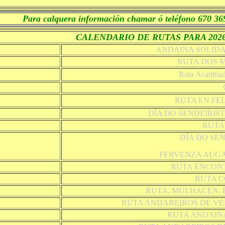
Para calquera información chamar ó teléfono 670 36
CALENDARIO DE RUTAS PARA 202
ANDAINA SOLIDAR
RUTA DOS M
Rota Acantilad
RUTA EN FE
DÍA DO SENDEIRIS
RUTA
DÍA DO SE
FERVENZA AUGA
RUTA ENCON
RUTA C
RUTA, MULHACEN, 
RUTA ANDAREIROS DE VE
RUTA ANDAIN