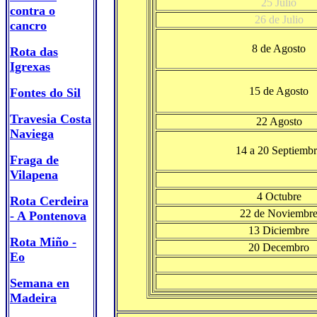
25 Julio
contra o
26 de Julio
cancro
8 de Agosto
Rota das
Igrexas
15 de Agosto
Fontes do Sil
Travesia Costa
22 Agosto
Naviega
14 a 20 Septiemb
Fraga de
Vilapena
4 Octubre
Rota Cerdeira
22 de Noviembr
- A Pontenova
13 Diciembre
Rota Miño -
20 Decembro
Eo
Semana en
Madeira