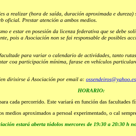
ades a realizar (hora de saída, duración aproximada e durez
b oficial. Prestar atención a ambos medios.
smo e estar en posesión da licenza federativa que se debe so
nte, pois a Asociación non se fai responsable de posibles acc
facultade para variar o calendario de actividades, tanto rut
ar coa participación mínima, farase en vehículos particular
en dirixirse á Asociación por email a:
ossendeiros@yahoo.es
HORARIO:
 para cada percorrido. Este variará en función das facultades f
pos medios aproximados a persoal experimentado, o cal sempr
ciación estará aberta tódolos mercores de 19:30 a 20:30 h no