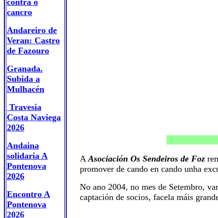
contra o
cancro
Andareiro de
Veran: Castro
de Fazouro
Granada.
Subida a
Mulhacén
Travesia
Costa Naviega
2026
Andaina
solidaria A
A
Asociación Os Sendeiros de Foz
rem
Pontenova
promover de cando en cando unha excur
2026
No ano 2004, no mes de Setembro, vari
Encontro A
captación de socios, facela máis grand
Pontenova
2026