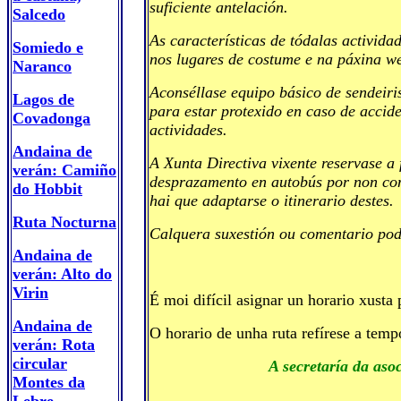
suficiente antelación.
Salcedo
As características de tódalas activid
Somiedo e
nos lugares de costume e na páxina we
Naranco
Aconséllase equipo básico de sendeiri
Lagos de
para estar protexido en caso de accide
Covadonga
actividades.
Andaina de
A Xunta Directiva vixente reservase a 
verán: Camiño
desprazamento en autobús por non cont
do Hobbit
hai que adaptarse o itinerario destes.
Ruta Nocturna
Calquera suxestión ou comentario pod
Andaina de
verán: Alto do
Virin
É moi difícil asignar un horario xusta
Andaina de
O horario de unha ruta refírese a tem
verán: Rota
circular
A secretaría da aso
Montes da