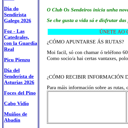
Dia do
O Club Os Sendeiros inicia unha nova 
Sendirista
Se che gusta a vida sá e disfrutar da
Galego 2026
Foz - Las
ÚNE
Catedrales,
¿CÓMO APUNTARSE ÁS RUTAS?
con la Guardia
Real
Moi facil, só con chamar ó teléfono 6
Como socio/a hai certas vantaxes, polo 
Picu Pienzu
Día del
Senderista de
CÓMO RECIBIR INFORMACIÓN 
¿
Asturias 2026
Para máis información sobre as rutas, 
Foces del Pino
Cabo Vidio
Muiños de
Abadín