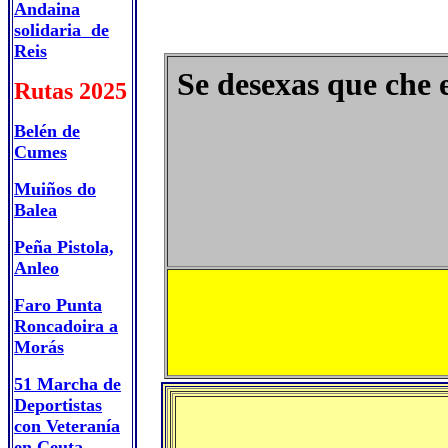
Andaina
solidaria de
Reis
Se desexas que che 
Rutas 2025
Belén de
Cumes
Muiños do
Balea
Peña Pistola,
Anleo
Faro Punta
Roncadoira a
Morás
51 Marcha de
Deportistas
con Veteranía
en Ceuta