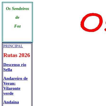
Os Sendeiros
de
Foz
PRINCIPAL
Rutas 2026
Descenso rio
Sella
Andareiro de
Veran:
Vilaronte
verde
Andaina