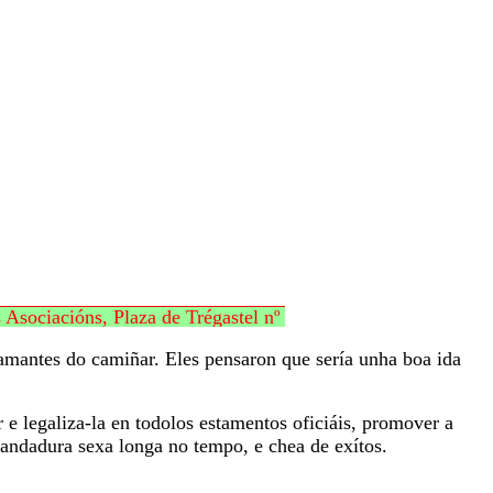
ións, Plaza de Trégastel nº 20, 27780 Foz
amantes do camiñar. Eles pensaron que sería unha boa ida
e legaliza-la en todolos estamentos oficiáis, promover a
 andadura sexa longa no tempo, e chea de exítos.