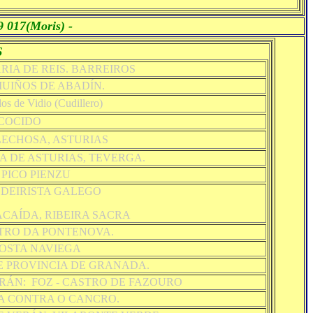
9 017(Moris) -
6
IA DE REIS. BARREIROS
UIÑOS DE ABADÍN.
os de Vidio (Cudillero)
COCIDO
LECHOSA, ASTURIAS
TA DE ASTURIAS, TEVERGA.
 PICO PIENZU
NDEIRISTA GALEGO
CAÍDA, RIBEIRA SACRA
TRO DA PONTENOVA.
OSTA NAVIEGA
E PROVINCIA DE GRANADA.
RÁN: FOZ - CASTRO DE FAZOURO
A CONTRA O CANCRO.